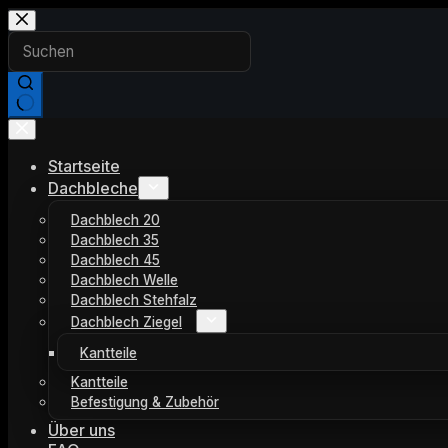
Zum
Inhalt
springen
Keine
Ergebnisse
Startseite
Dachbleche
Dachblech 20
Dachblech 35
Dachblech 45
Dachblech Welle
Dachblech Stehfalz
Dachblech Ziegel
Kantteile
Kantteile
Befestigung & Zubehör
Über uns