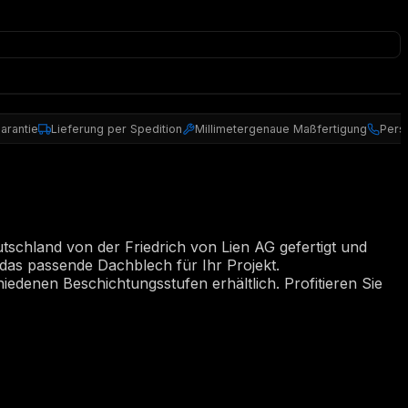
arantie
Lieferung per Spedition
Millimetergenaue Maßfertigung
Pers
tschland von der Friedrich von Lien AG gefertigt und
 das passende Dachblech für Ihr Projekt.
iedenen Beschichtungsstufen erhältlich. Profitieren Sie