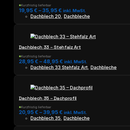
auf.
Die
Kurzfristig lieferbar
●
19,95
€
–
35,95
€
inkl. MwSt.
Optionen
Dachblech 20
,
Dachbleche
können
Dieses
auf
Produkt
der
weist
Produktseite
mehrere
gewählt
Varianten
werden
Dachblech 33 – Stehfalz Art
auf.
Die
Kurzfristig lieferbar
●
28,95
€
–
48,95
€
inkl. MwSt.
Optionen
Dachblech 33 Stehfalz Art
,
Dachbleche
können
Dieses
auf
Produkt
der
weist
Produktseite
mehrere
gewählt
Varianten
werden
Dachblech 35 – Dachprofil
auf.
Die
Kurzfristig lieferbar
●
20,95
€
–
39,95
€
inkl. MwSt.
Optionen
Dachblech 35
,
Dachbleche
können
Dieses
auf
Produkt