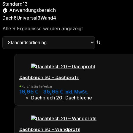
Standard
13
🏠 Anwendungsbereich
Dach
6
Universal
3
Wand
4
Alle 9 Ergebnisse werden angezeigt
Dachblech 20 – Dachprofil
Kurzfristig lieferbar
●
19,95
€
–
35,95
€
inkl. MwSt.
Dachblech 20
,
Dachbleche
Dieses
Produkt
weist
mehrere
Varianten
Dachblech 20 – Wandprofil