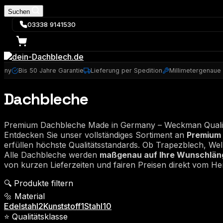
Suchen
03338 9141530
many
Bis 50 Jahre Garantie
Lieferung per Spedition
Millimetergenaue
Dachbleche
Premium Dachbleche Made in Germany – Weckman Quali
Entdecken Sie unser vollständiges Sortiment an
Premium
erfüllen höchste Qualitätsstandards. Ob Trapezblech, Well
Alle Dachbleche werden
maßgenau auf Ihre Wunschlän
von kurzen Lieferzeiten und fairen Preisen direkt vom Her
🔍 Produkte filtern
🔩 Material
Edelstahl
2
Kunststoff
1
Stahl
10
⭐ Qualitätsklasse