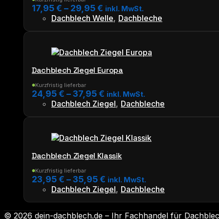
Die
17,95
€
–
29,95
€
inkl. MwSt.
Optionen
Dachblech Welle
,
Dachbleche
können
Dieses
auf
Produkt
der
weist
Produktseite
mehrere
gewählt
Varianten
werden
Dachblech Ziegel Europa
auf.
Die
Kurzfristig lieferbar
●
24,95
€
–
37,95
€
inkl. MwSt.
Optionen
Dachblech Ziegel
,
Dachbleche
können
Dieses
auf
Produkt
der
weist
Produktseite
mehrere
gewählt
Varianten
werden
Dachblech Ziegel Klassik
auf.
Die
Kurzfristig lieferbar
●
23,95
€
–
35,95
€
inkl. MwSt.
Optionen
Dachblech Ziegel
,
Dachbleche
können
Dieses
auf
Produkt
der
© 2026 dein-dachblech.de – Ihr Fachhandel für Dachblec
weist