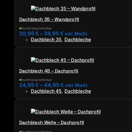
der
weist
Produktseite
mehrere
gewählt
Varianten
werden
Dachblech 35 – Wandprofil
auf.
Die
Kurzfristig lieferbar
●
20,95
€
–
39,95
€
inkl. MwSt.
Optionen
Dachblech 35
,
Dachbleche
können
Dieses
auf
Produkt
der
weist
Produktseite
mehrere
gewählt
Varianten
werden
Dachblech 45 – Dachprofil
auf.
Die
Kurzfristig lieferbar
●
24,95
€
–
44,95
€
inkl. MwSt.
Optionen
Dachblech 45
,
Dachbleche
können
Dieses
auf
Produkt
der
weist
Produktseite
mehrere
gewählt
Varianten
werden
Dachblech Welle – Dachprofil
auf.
Kurzfristig lieferbar
●