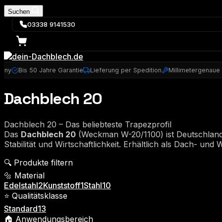
Suchen
03338 9141530
many
Bis 50 Jahre Garantie
Lieferung per Spedition
Millimetergenaue
Dachblech 20
Dachblech 20 – Das beliebteste Trapezprofil
Das
Dachblech 20
(Weckman W-20/1100) ist Deutschlands 
Stabilität und Wirtschaftlichkeit. Erhältlich als Dach- un
🔍 Produkte filtern
🔩 Material
Edelstahl
2
Kunststoff
1
Stahl
10
⭐ Qualitätsklasse
Standard
13
🏠 Anwendungsbereich