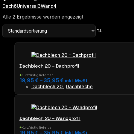
Dach
6
Universal
3
Wand
4
Alle 2 Ergebnisse werden angezeigt
Dachblech 20 – Dachprofil
Kurzfristig lieferbar
●
19,95
€
–
35,95
€
inkl. MwSt.
Dachblech 20
,
Dachbleche
Dieses
Produkt
weist
mehrere
Varianten
Dachblech 20 – Wandprofil
auf.
Die
Kurzfristig lieferbar
●
19,95
€
–
35,95
€
inkl. MwSt.