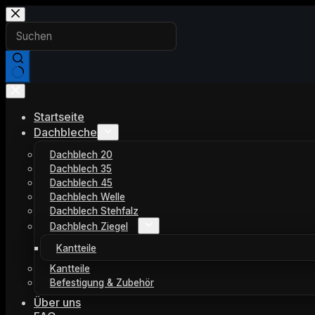
Zum
Inhalt
springen
Keine
Ergebnisse
Startseite
Dachbleche
Dachblech 20
Dachblech 35
Dachblech 45
Dachblech Welle
Dachblech Stehfalz
Dachblech Ziegel
Kantteile
Kantteile
Befestigung & Zubehör
Über uns