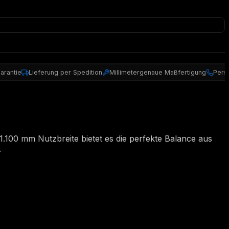
arantie
Lieferung per Spedition
Millimetergenaue Maßfertigung
Pers
.100 mm Nutzbreite bietet es die perfekte Balance aus
.