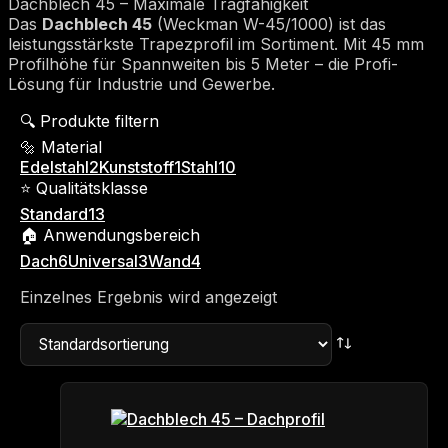
Dachblech 45 – Maximale Tragfähigkeit
Das
Dachblech 45
(Weckman W-45/1000) ist das
leistungsstärkste Trapezprofil im Sortiment. Mit 45 mm
Profilhöhe für Spannweiten bis 5 Meter – die Profi-
Lösung für Industrie und Gewerbe.
🔍 Produkte filtern
🔩 Material
Edelstahl
2
Kunststoff
1
Stahl
10
⭐ Qualitätsklasse
Standard
13
🏠 Anwendungsbereich
Dach
6
Universal
3
Wand
4
Einzelnes Ergebnis wird angezeigt