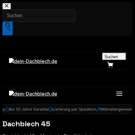
Zum
Inhalt
springen
Keine
Ergebnisse
Suchen
ny
Bis 50 Jahre Garantie
Lieferung per Spedition
Millimetergenaue 
Dachblech 45