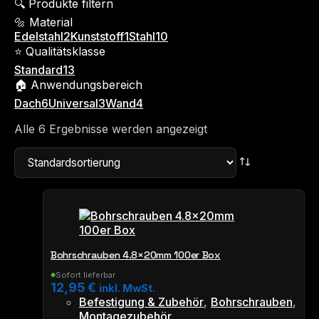
🔍 Produkte filtern
🔩 Material
Edelstahl
2
Kunststoff
1
Stahl
10
⭐ Qualitätsklasse
Standard
13
🏠 Anwendungsbereich
Dach
6
Universal
3
Wand
4
Alle 6 Ergebnisse werden angezeigt
Bohrschrauben 4.8×20mm 100er Box
Sofort lieferbar
●
12,95
€
inkl. MwSt.
Befestigung & Zubehör
,
Bohrschrauben
,
Montagezubehör