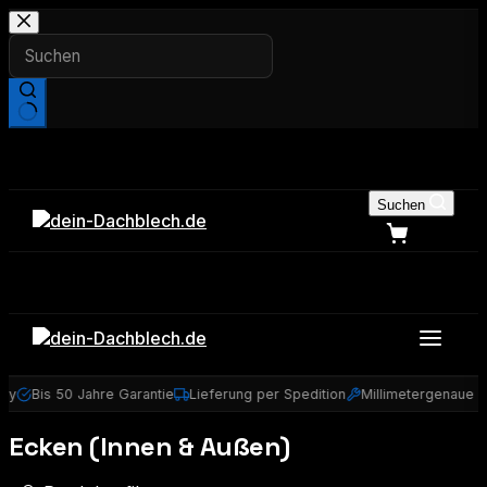
Zum
Inhalt
springen
Keine
Ergebnisse
Suchen
ny
Bis 50 Jahre Garantie
Lieferung per Spedition
Millimetergenaue M
Ecken (Innen & Außen)