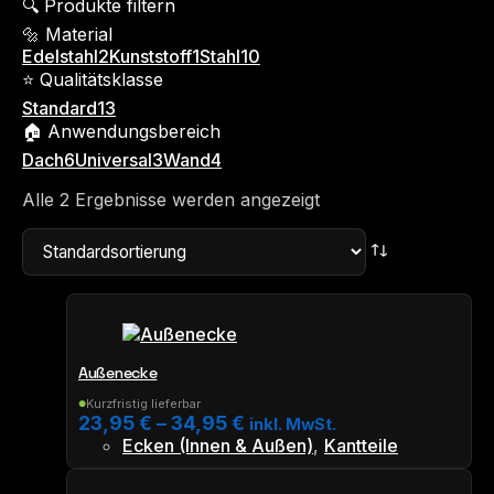
🔍 Produkte filtern
🔩 Material
Edelstahl
2
Kunststoff
1
Stahl
10
⭐ Qualitätsklasse
Standard
13
🏠 Anwendungsbereich
Dach
6
Universal
3
Wand
4
Alle 2 Ergebnisse werden angezeigt
Außenecke
Kurzfristig lieferbar
●
23,95
€
–
34,95
€
inkl. MwSt.
Ecken (Innen & Außen)
,
Kantteile
Dieses
Produkt