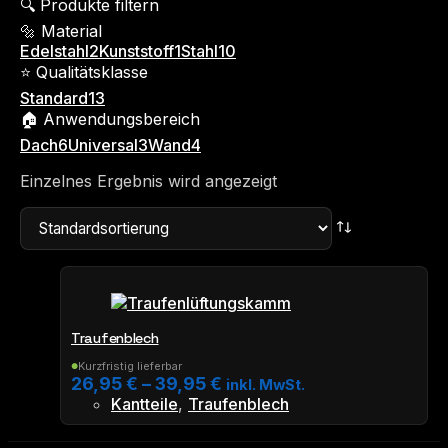
🔍 Produkte filtern
🔩 Material
Edelstahl
2
Kunststoff
1
Stahl
10
⭐ Qualitätsklasse
Standard
13
🏠 Anwendungsbereich
Dach
6
Universal
3
Wand
4
Einzelnes Ergebnis wird angezeigt
Traufenblech
Kurzfristig lieferbar
●
26,95
€
–
39,95
€
inkl. MwSt.
Kantteile
,
Traufenblech
Dieses
Produkt