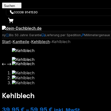
Suchen
03338 9141530
many
Bis 50 Jahre Garantie
Lieferung per Spedition
Millimetergenaue
Start
Kantteile
Kehlblech
Kehlblech
Kehlblech
39,95
€
–
59,95
€
inkl. MwSt.