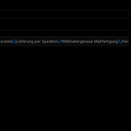
arantie
Lieferung per Spedition
Millimetergenaue Maßfertigung
Pers