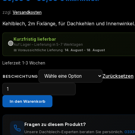
zzgl.
Versandkosten
Kehlblech, 2m Fixlänge, für Dachkehlen und Innenwinkel
Kurzfristig lieferbar
🟢
Auf Lager – Lieferung in 5-7 Werktagen
📅 Voraussichtliche Lieferung:
14. August
–
18. August
Lieferzeit:
1-3 Wochen
Zurücksetzen
BESCHICHTUNG
Kehlblech
Menge
In den Warenkorb
Fragen zu diesem Produkt?
Unsere Dachblech-Experten beraten Sie persönlich.
0333