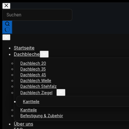
Zum
Inhalt
springen
Keine
Ergebnisse
Startseite
Dachbleche
Dachblech 20
Dachblech 35
Dachblech 45
Dachblech Welle
Dachblech Stehfalz
Dachblech Ziegel
Kantteile
Kantteile
Befestigung & Zubehör
Über uns