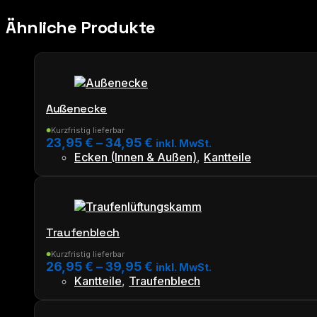
Ähnliche Produkte
Außenecke
Kurzfristig lieferbar
●
23,95
€
–
34,95
€
inkl. MwSt.
Ecken (Innen & Außen)
,
Kantteile
Dieses
Produkt
weist
mehrere
Varianten
Traufenblech
auf.
Die
Kurzfristig lieferbar
●
26,95
€
–
39,95
€
inkl. MwSt.
Optionen
Kantteile
,
Traufenblech
können
Dieses
auf
Produkt
der