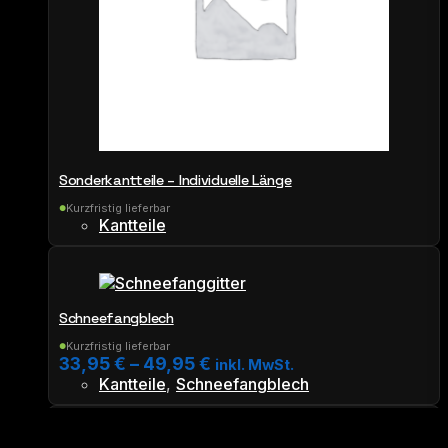
auf
der
Produktseite
gewählt
werden
Sonderkantteile – Individuelle Länge
Kurzfristig lieferbar
●
Kantteile
Schneefangblech
Kurzfristig lieferbar
●
33,95
€
–
49,95
€
inkl. MwSt.
Kantteile
,
Schneefangblech
Dieses
Produkt
weist