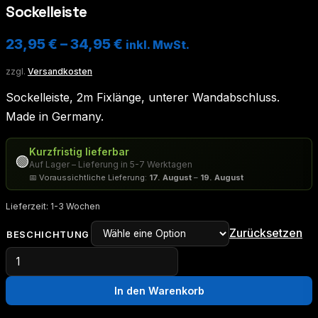
Sockelleiste
23,95
€
–
34,95
€
inkl. MwSt.
zzgl.
Versandkosten
Sockelleiste, 2m Fixlänge, unterer Wandabschluss.
Made in Germany.
Kurzfristig lieferbar
🟢
Auf Lager – Lieferung in 5-7 Werktagen
📅 Voraussichtliche Lieferung:
17. August
–
19. August
Lieferzeit:
1-3 Wochen
Zurücksetzen
BESCHICHTUNG
Sockelleiste
Menge
In den Warenkorb