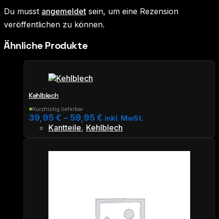
Du musst
angemeldet
sein, um eine Rezension
veröffentlichen zu können.
Ähnliche Produkte
Kehlblech
Kurzfristig lieferbar
●
39,95
€
–
59,95
€
inkl. MwSt.
Kantteile
,
Kehlblech
Dieses
Produkt
weist
mehrere
Varianten
auf.
Die
Optionen
können