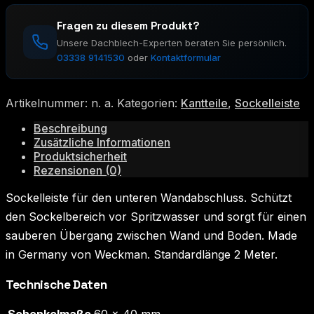
Fragen zu diesem Produkt?
Unsere Dachblech-Experten beraten Sie persönlich.
03338 9141530
oder
Kontaktformular
Artikelnummer:
n. a.
Kategorien:
Kantteile
,
Sockelleiste
Beschreibung
Zusätzliche Informationen
Produktsicherheit
Rezensionen (0)
Sockelleiste für den unteren Wandabschluss. Schützt
den Sockelbereich vor Spritzwasser und sorgt für einen
sauberen Übergang zwischen Wand und Boden. Made
in Germany von Weckman. Standardlänge 2 Meter.
Technische Daten
Schenkelmaße
60 × 40 mm