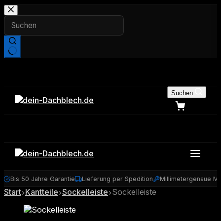
Zum
Inhalt
springen
Keine
Ergebnisse
Suchen
y
Bis 50 Jahre Garantie
Lieferung per Spedition
Millimetergenaue Ma
Start
Kantteile
Sockelleiste
Sockelleiste