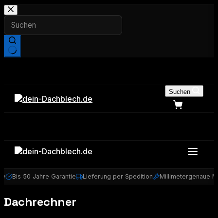
Zum
Inhalt
springen
Keine
Ergebnisse
Suchen
y
Bis 50 Jahre Garantie
Lieferung per Spedition
Millimetergenaue Ma
Dachrechner