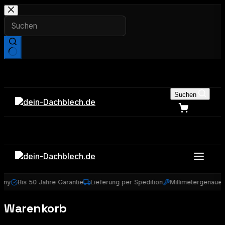
Zum
Inhalt
springen
Keine
Ergebnisse
Suchen
any
Bis 50 Jahre Garantie
Lieferung per Spedition
Millimetergenaue
Warenkorb