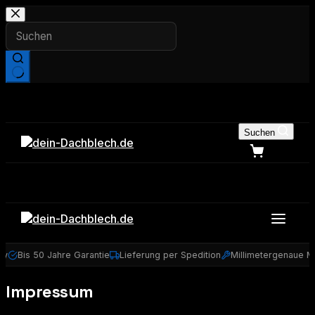
Zum
Inhalt
springen
Keine
Ergebnisse
Suchen
y
Bis 50 Jahre Garantie
Lieferung per Spedition
Millimetergenaue Ma
Impressum