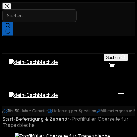
Zum
Inhalt
springen
Keine
Ergebnisse
Suchen
y
Bis 50 Jahre Garantie
Lieferung per Spedition
Millimetergenaue Ma
Start
Befestigung & Zubehör
Profilfüller Oberseite für
Trapezbleche