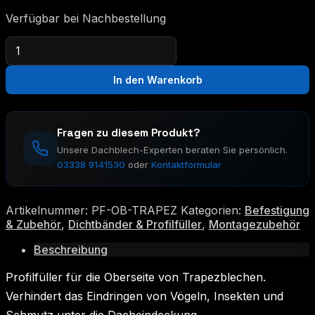
Verfügbar bei Nachbestellung
Profilfüller
Oberseite
für
In den Warenkorb
Trapezbleche
Menge
Fragen zu diesem Produkt?
Unsere Dachblech-Experten beraten Sie persönlich.
03338 9141530
oder
Kontaktformular
Artikelnummer:
PF-OB-TRAPEZ
Kategorien:
Befestigung
& Zubehör
,
Dichtbänder & Profilfüller
,
Montagezubehör
Beschreibung
Profilfüller für die Oberseite von Trapezblechen.
Verhindert das Eindringen von Vögeln, Insekten und
Schmutz unter die Dacheindeckung.