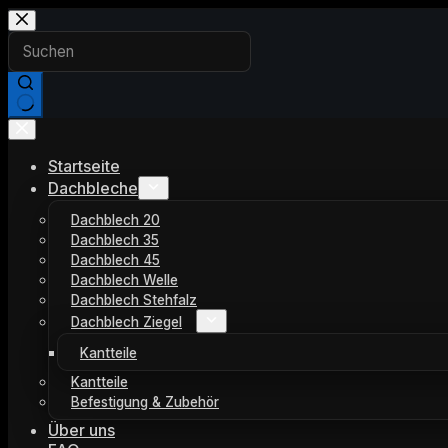
Zum
Inhalt
springen
Keine
Ergebnisse
Startseite
Dachbleche
Dachblech 20
Dachblech 35
Dachblech 45
Dachblech Welle
Dachblech Stehfalz
Dachblech Ziegel
Kantteile
Kantteile
Befestigung & Zubehör
Über uns