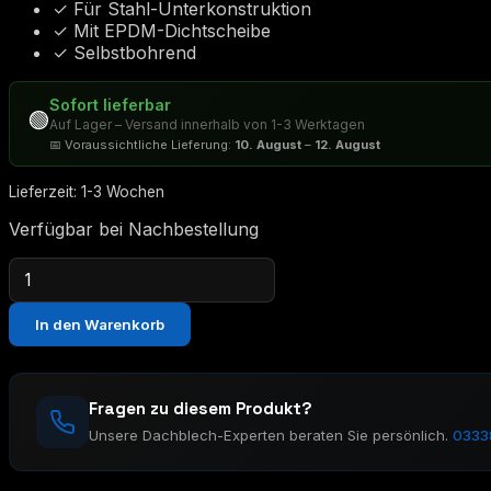
✓ Für Stahl-Unterkonstruktion
✓ Mit EPDM-Dichtscheibe
✓ Selbstbohrend
Sofort lieferbar
🟢
Auf Lager – Versand innerhalb von 1-3 Werktagen
📅 Voraussichtliche Lieferung:
10. August
–
12. August
Lieferzeit:
1-3 Wochen
Verfügbar bei Nachbestellung
Bohrschrauben
4.8×20mm
100er
In den Warenkorb
Box
Menge
Fragen zu diesem Produkt?
Unsere Dachblech-Experten beraten Sie persönlich.
0333