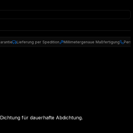
arantie
Lieferung per Spedition
Millimetergenaue Maßfertigung
Pers
ichtung für dauerhafte Abdichtung.