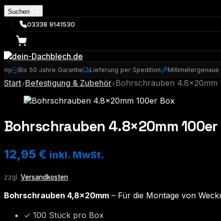
Suchen
03338 9141530
many
Bis 50 Jahre Garantie
Lieferung per Spedition
Millimetergenaue
Start
Befestigung & Zubehör
Bohrschrauben 4.8×20mm 
Bohrschrauben 4.8×20mm 100er
12,95
€
inkl. MwSt.
zzgl.
Versandkosten
Bohrschrauben 4,8×20mm
– Für die Montage von Weckm
✓ 100 Stück pro Box