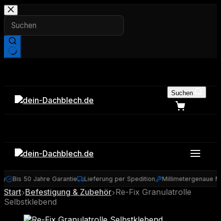
Zum
Inhalt
springen
Keine
Ergebnisse
Suchen
y
Bis 50 Jahre Garantie
Lieferung per Spedition
Millimetergenaue Ma
Start
Befestigung & Zubehör
Re-Fix Granulatrolle
Selbstklebend