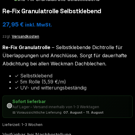
Re-Fix Granulatrolle Selbstklebend
27,95
€
inkl. MwSt.
zzgl.
Versandkosten
Re-Fix Granulatrolle
– Selbstklebende Dichtrolle für
Überlappungen und Anschlüsse. Sorgt für dauerhafte
Abdichtung bei allen Weckman Dachblechen.
✓ Selbstklebend
✓ 5m Rolle (5,59 €/m)
✓ UV- und witterungsbeständig
Sofort lieferbar
🟢
Auf Lager – Versand innerhalb von 1-3 Werktagen
📅 Voraussichtliche Lieferung:
07. August
–
11. August
Lieferzeit:
1-3 Wochen
Verfügbar bei Nachbestellung