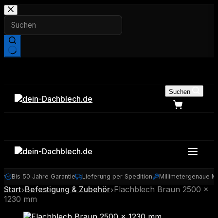
Zum
Inhalt
springen
Keine
Ergebnisse
Suchen
y
Bis 50 Jahre Garantie
Lieferung per Spedition
Millimetergenaue Ma
Start
Befestigung & Zubehör
Flachblech Braun 2500 ×
1230 mm