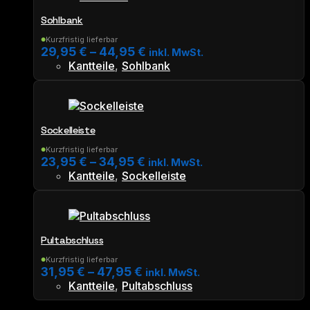
mehrere
Sohlbank
Varianten
auf.
Kurzfristig lieferbar
●
29,95
€
–
44,95
€
Die
inkl. MwSt.
Kantteile
,
Sohlbank
Optionen
Dieses
können
Produkt
auf
weist
der
mehrere
Produktseite
Sockelleiste
Varianten
gewählt
auf.
werden
Kurzfristig lieferbar
●
23,95
€
–
34,95
€
Die
inkl. MwSt.
Kantteile
,
Sockelleiste
Optionen
Dieses
können
Produkt
auf
weist
der
mehrere
Produktseite
Pultabschluss
Varianten
gewählt
auf.
werden
Kurzfristig lieferbar
●
31,95
€
–
47,95
€
Die
inkl. MwSt.
Kantteile
,
Pultabschluss
Optionen
Dieses
können