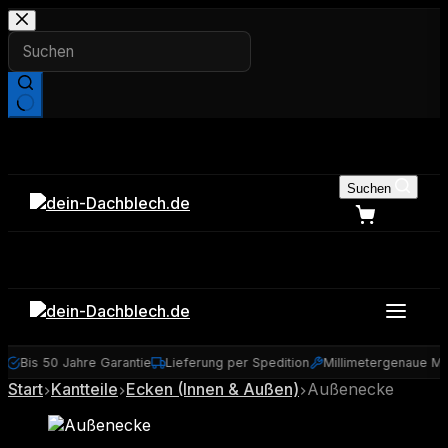
Zum
Inhalt
springen
Keine
Ergebnisse
Suchen
Bis 50 Jahre Garantie
Lieferung per Spedition
Millimetergenaue Maß
Start
Kantteile
Ecken (Innen & Außen)
Außenecke