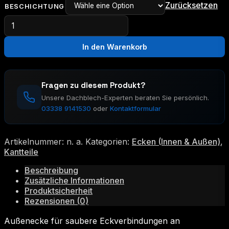
Zurücksetzen
BESCHICHTUNG
Außenecke
Menge
In den Warenkorb
Fragen zu diesem Produkt?
Unsere Dachblech-Experten beraten Sie persönlich.
03338 9141530
oder
Kontaktformular
Artikelnummer:
n. a.
Kategorien:
Ecken (Innen & Außen)
,
Kantteile
Beschreibung
Zusätzliche Informationen
Produktsicherheit
Rezensionen (0)
Außenecke für saubere Eckverbindungen an