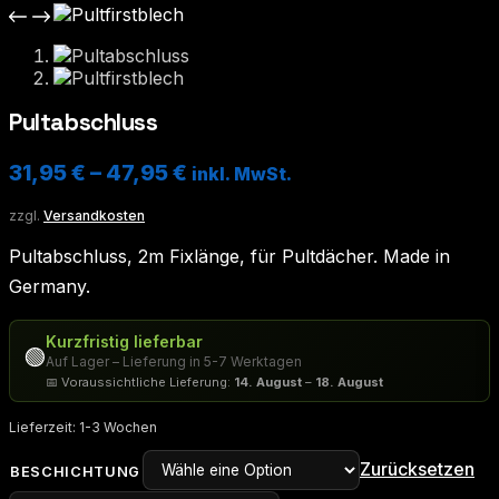
Pultabschluss
31,95
€
–
47,95
€
inkl. MwSt.
zzgl.
Versandkosten
Pultabschluss, 2m Fixlänge, für Pultdächer. Made in
Germany.
Kurzfristig lieferbar
🟢
Auf Lager – Lieferung in 5-7 Werktagen
📅 Voraussichtliche Lieferung:
14. August
–
18. August
Lieferzeit:
1-3 Wochen
Zurücksetzen
BESCHICHTUNG