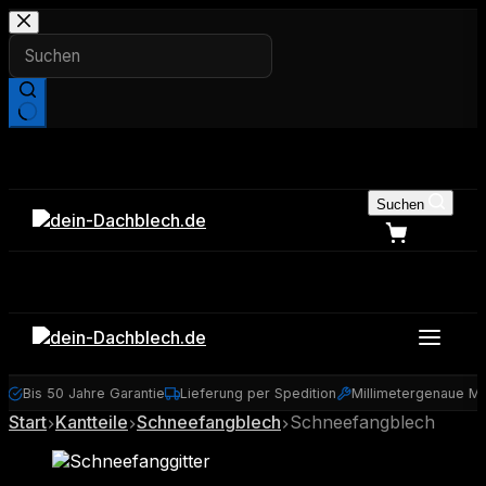
Zum
Inhalt
springen
Keine
Ergebnisse
Suchen
Bis 50 Jahre Garantie
Lieferung per Spedition
Millimetergenaue Maß
Start
Kantteile
Schneefangblech
Schneefangblech