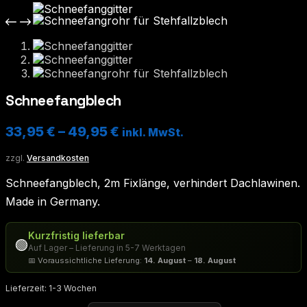
Schneefangblech
33,95
€
–
49,95
€
inkl. MwSt.
zzgl.
Versandkosten
Schneefangblech, 2m Fixlänge, verhindert Dachlawinen.
Made in Germany.
Kurzfristig lieferbar
🟢
Auf Lager – Lieferung in 5-7 Werktagen
📅 Voraussichtliche Lieferung:
14. August
–
18. August
Lieferzeit:
1-3 Wochen