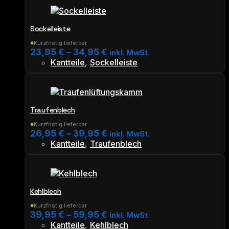
Produkt
weist
mehrere
Sockelleiste
Varianten
auf.
Kurzfristig lieferbar
●
23,95
€
–
34,95
€
Die
inkl. MwSt.
Kantteile
,
Sockelleiste
Optionen
Dieses
können
Produkt
auf
weist
der
mehrere
Produktseite
Traufenblech
Varianten
gewählt
auf.
werden
Kurzfristig lieferbar
●
26,95
€
–
39,95
€
Die
inkl. MwSt.
Kantteile
,
Traufenblech
Optionen
Dieses
können
Produkt
auf
weist
der
mehrere
Produktseite
Kehlblech
Varianten
gewählt
auf.
werden
Kurzfristig lieferbar
●
39,95
€
–
59,95
€
Die
inkl. MwSt.
Kantteile
,
Kehlblech
Optionen