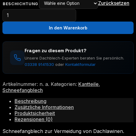
Zurücksetzen
BESCHICHTUNG
Schneefangblech
Menge
In den Warenkorb
Fragen zu diesem Produkt?
Unsere Dachblech-Experten beraten Sie persönlich.
03338 9141530
oder
Kontaktformular
Artikelnummer:
n. a.
Kategorien:
Kantteile
,
Schneefangblech
Beschreibung
Zusätzliche Informationen
Produktsicherheit
Rezensionen (0)
Schneefangblech zur Vermeidung von Dachlawinen.