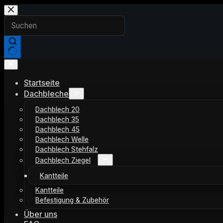
Zum
Inhalt
springen
Keine
Ergebnisse
Startseite
Dachbleche
Dachblech 20
Dachblech 35
Dachblech 45
Dachblech Welle
Dachblech Stehfalz
Dachblech Ziegel
Kantteile
Kantteile
Befestigung & Zubehör
Über uns