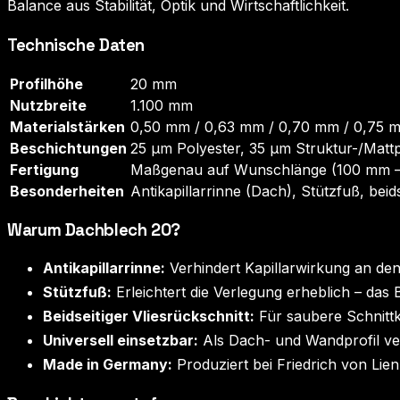
Balance aus Stabilität, Optik und Wirtschaftlichkeit.
Technische Daten
Profilhöhe
20 mm
Nutzbreite
1.100 mm
Materialstärken
0,50 mm / 0,63 mm / 0,70 mm / 0,75 
Beschichtungen
25 µm Polyester, 35 µm Struktur-/Mat
Fertigung
Maßgenau auf Wunschlänge (100 mm –
Besonderheiten
Antikapillarrinne (Dach), Stützfuß, beids
Warum Dachblech 20?
Antikapillarrinne:
Verhindert Kapillarwirkung an d
Stützfuß:
Erleichtert die Verlegung erheblich – das 
Beidseitiger Vliesrückschnitt:
Für saubere Schnitt
Universell einsetzbar:
Als Dach- und Wandprofil ve
Made in Germany:
Produziert bei Friedrich von Lie