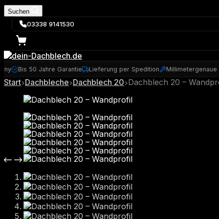
Suchen
03338 9141530
many
Bis 50 Jahre Garantie
Lieferung per Spedition
Millimetergenaue
Start
Dachbleche
Dachblech 20
Dachblech 20 – Wandpro