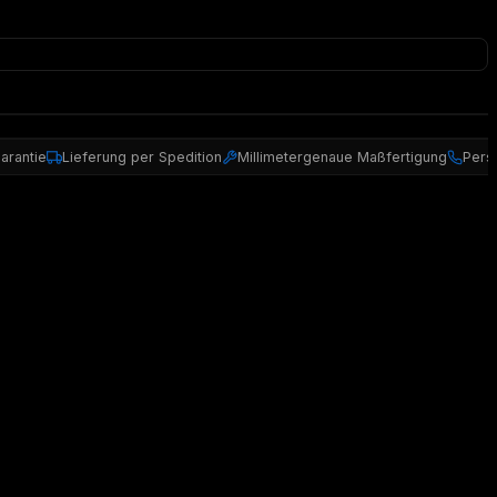
arantie
Lieferung per Spedition
Millimetergenaue Maßfertigung
Pers