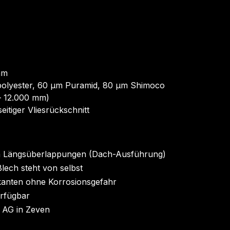
mm
tpolyester, 60 µm Puramid, 80 µm Shimoco
 12.000 mm)
eitiger Vliesrückschnitt
en Längsüberlappungen (Dach-Ausführung)
Blech steht von selbst
kanten ohne Korrosionsgefahr
rfügbar
n AG in Zeven