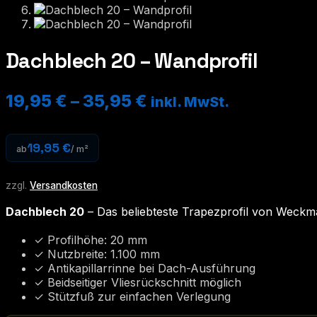
Dachblech 20 – Wandprofil
19,95
€
–
35,95
€
inkl. MwSt.
19,95 €
ab
/ m²
zzgl.
Versandkosten
Dachblech 20
– Das beliebteste Trapezprofil von Weckm
✓ Profilhöhe: 20 mm
✓ Nutzbreite: 1.100 mm
✓ Antikapillarrinne bei Dach-Ausführung
✓ Beidseitiger Vliesrückschnitt möglich
✓ Stützfuß zur einfachen Verlegung