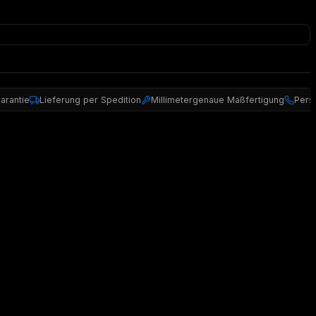
arantie
Lieferung per Spedition
Millimetergenaue Maßfertigung
Pers