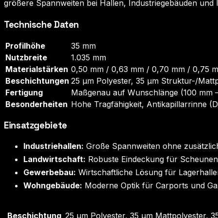
größere Spannweiten bei Hallen, Industriegebäuden und l
Technische Daten
Profilhöhe
35 mm
Nutzbreite
1.035 mm
Materialstärken
0,50 mm / 0,63 mm / 0,70 mm / 0,75 
Beschichtungen
25 µm Polyester, 35 µm Struktur-/Mat
Fertigung
Maßgenau auf Wunschlänge (100 mm –
Besonderheiten
Hohe Tragfähigkeit, Antikapillarrinne (
Einsatzgebiete
Industriehallen:
Große Spannweiten ohne zusätzlic
Landwirtschaft:
Robuste Eindeckung für Scheunen 
Gewerbebau:
Wirtschaftliche Lösung für Lagerhall
Wohngebäude:
Moderne Optik für Carports und G
Beschichtung
25 µm Polyester, 35 µm Mattpolyester, 