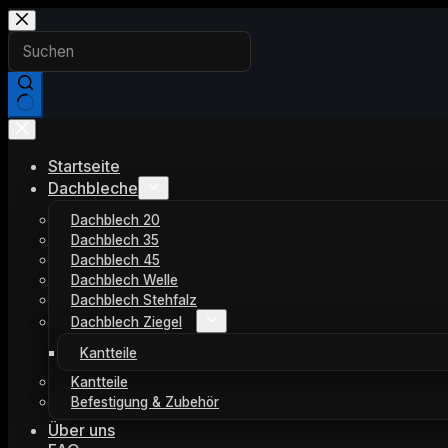
Zum
Inhalt
springen
Keine
Ergebnisse
Startseite
Dachbleche
Dachblech 20
Dachblech 35
Dachblech 45
Dachblech Welle
Dachblech Stehfalz
Dachblech Ziegel
Kantteile
Kantteile
Befestigung & Zubehör
Über uns