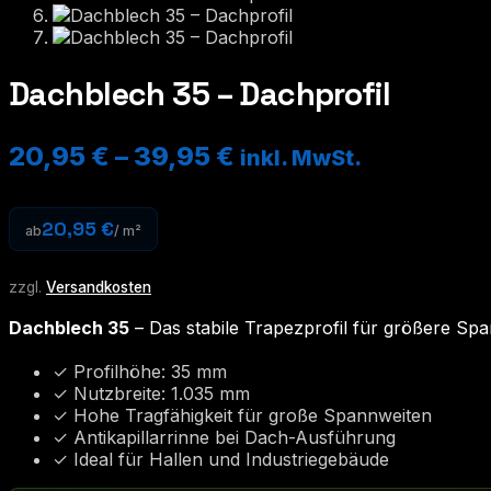
Dachblech 35 – Dachprofil
20,95
€
–
39,95
€
inkl. MwSt.
20,95 €
ab
/ m²
zzgl.
Versandkosten
Dachblech 35
– Das stabile Trapezprofil für größere Sp
✓ Profilhöhe: 35 mm
✓ Nutzbreite: 1.035 mm
✓ Hohe Tragfähigkeit für große Spannweiten
✓ Antikapillarrinne bei Dach-Ausführung
✓ Ideal für Hallen und Industriegebäude