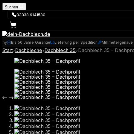
Suchen
03338 9141530
many
Bis 50 Jahre Garantie
Lieferung per Spedition
Millimetergenaue
Start
Dachbleche
Dachblech 35
Dachblech 35 – Dachprof