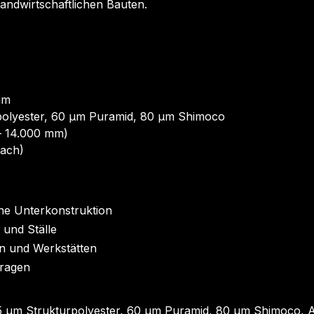
andwirtschaftlichen Bauten.
mm
tpolyester, 60 µm Puramid, 80 µm Shimoco
 14.000 mm)
Dach)
he Unterkonstruktion
und Ställe
en und Werkstätten
aragen
35 µm Strukturpolyester, 60 µm Puramid, 80 µm Shimoco, 