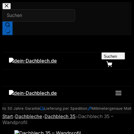
Zum
Inhalt
springen
Keine
Ergebnisse
Suchen
is 50 Jahre Garantie
Lieferung per Spedition
Millimetergenaue Maßfer
Start
Dachbleche
Dachblech 35
Dachblech 35 –
Wandprofil