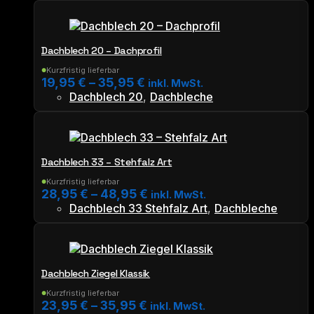
Produkt
weist
mehrere
Dachblech 20 – Dachprofil
Varianten
auf.
Kurzfristig lieferbar
●
19,95
€
–
35,95
€
Die
inkl. MwSt.
Dachblech 20
,
Dachbleche
Optionen
Dieses
können
Produkt
auf
weist
der
mehrere
Produktseite
Dachblech 33 – Stehfalz Art
Varianten
gewählt
auf.
werden
Kurzfristig lieferbar
●
28,95
€
–
48,95
€
Die
inkl. MwSt.
Dachblech 33 Stehfalz Art
,
Dachbleche
Optionen
Dieses
können
Produkt
auf
weist
der
mehrere
Produktseite
Dachblech Ziegel Klassik
Varianten
gewählt
auf.
werden
Kurzfristig lieferbar
●
23,95
€
–
35,95
€
Die
inkl. MwSt.