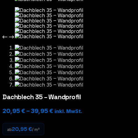
Dachblech 35 – Wandprofil
20,95
€
–
39,95
€
inkl. MwSt.
20,95 €
ab
/ m²